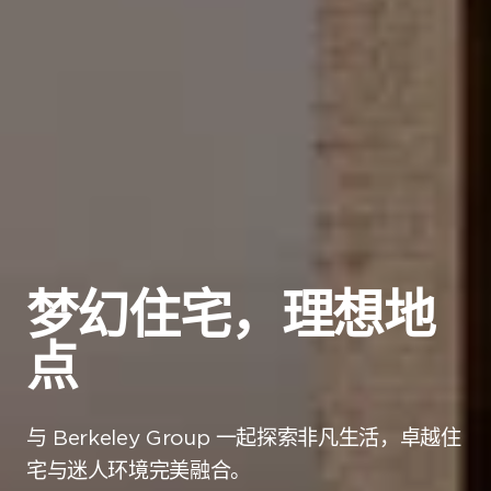
伯克利集团作品集
您的详细指南，介绍我
们获奖的开发项目
这份作品集提供了我们在伦敦、伯明哈姆
和英格兰南部建造的高质量住宅的概览。
梦幻住宅，理想地
如果您正在考虑购买新房或进行房地产投
点
资，我们希望这份作品集对您有帮助，并
激发您了解我们广泛的开发项目的兴趣。
与 Berkeley Group 一起探索非凡生活，卓越住
名字
*
宅与迷人环境完美融合。