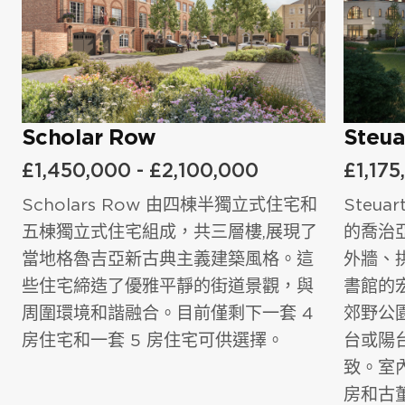
我有興趣投資英國地產.
我同意
隱私權政策
和
服務條款
.
電話號碼
*
留言
Scholar Row
Steua
留言
£1,450,000 - £2,100,000
£1,175
我同意
隱私權政策
和
服務條款.
Scholars Row 由四棟半獨立式住宅和
Steua
五棟獨立式住宅組成，共三層樓,展現了
的喬治
當地格魯吉亞新古典主義建築風格。這
外牆、
我同意
隱私權政策
和
服務條款.
些住宅締造了優雅平靜的街道景觀，與
書館的
周圍環境和諧融合。目前僅剩下一套 4
郊野公
房住宅和一套 5 房住宅可供選擇。
台或陽
致。室
房和古