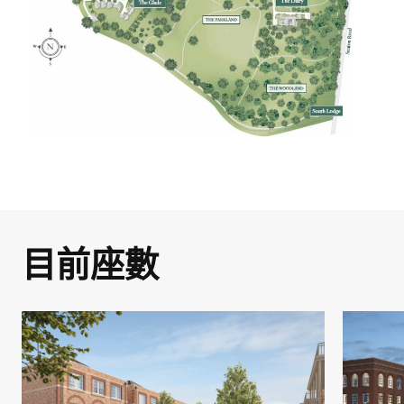
正在考慮購買新房或投資房地產，我們希
我們的專業團隊提供全方位諮詢服務，確
望這個系列對你有所幫助，並且鼓勵你進
保你的置業過程順利。今天請立即聯絡我
即將完成下載程序!
一步了解我們不同的發展項目。
們，讓我們一同了解你夢寐以求的房地
請填寫資料以下載 Bekerley Portfolio
產！
在下面輸入姓名和有效電子郵件即可下載
2024。
名字
*
項目相關資訊文件和指南。
名字
*
姓氏
*
姓名
*
目前座數
姓氏
*
電郵
*
電郵
*
Steuart Library
電話號碼
*
電話號碼
*
電郵
*