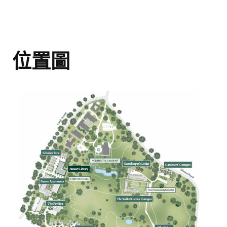
The Pavilion
位置圖
伯克利集團作品集
屢獲殊榮的開發項目指
南
一起發掘你的房地產
潛力！
Portfolio 介紹了我們在倫敦、伯明翰和
英格蘭南部所建造的高品質住宅。如果你