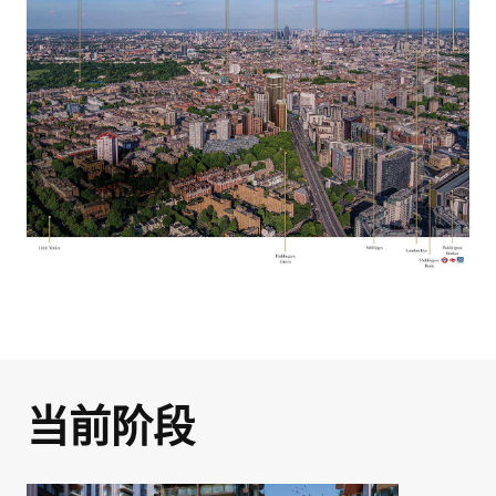
伯克利集团作品集
您的详细指南，介绍我
们获奖的开发项目
与我们一起探索您的
房产潜力！
这份作品集提供了我们在伦敦、伯明哈姆
和英格兰南部建造的高质量住宅的概览。
我们的专业团队致力于提供全方位的咨询
即将完成！
如果您正在考虑购买新房或进行房地产投
服务，确保房产收购过程顺畅无忧。立即
当前阶段
资，我们希望这份作品集对您有帮助，并
联系我们，让我们共同探索您的理想房
激发您了解我们广泛的开发项目的兴趣。
产！
只需在下方输入您的姓名和有效邮箱地