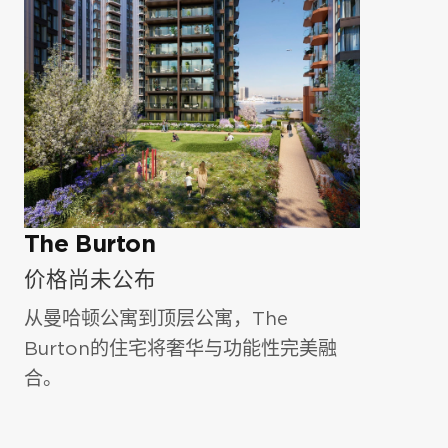
名字
*
址，即可解锁该房产的完整文档及指南套
名字
*
装。
姓氏
*
全名
*
姓氏
*
电子邮件
*
電子郵件
*
電郵
*
The Burton
电话号码
价格尚未公布
电话号码
*
从曼哈顿公寓到顶层公寓，The
電話號碼
*
我想在英國購買房產。
Burton的住宅将奢华与功能性完美融
我同意
隱私權政策
和
服務條款
.
留言
合。
留言