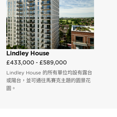
在下面輸入姓名和有效電子郵件即可下載
2024。
名字
*
項目相關資訊文件和指南。
名字
*
姓氏
*
姓名
*
姓氏
*
電郵
*
電郵
*
Lindley House
£433,000 - £589,000
電話號碼
*
電話號碼
*
電郵
*
Lindley House 的所有單位均設有露台
或陽台，並可通往馬賽克主題的園景花
園。
我有興趣投資英國地產.
我同意
隱私權政策
和
服務條款
.
電話號碼
*
留言