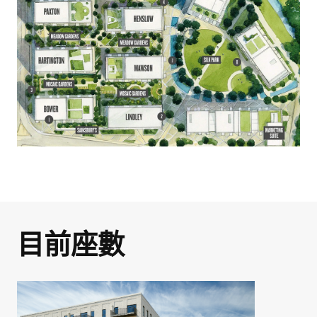
伯克利集團作品集
屢獲殊榮的開發項目指
南
一起發掘你的房地產
潛力！
Portfolio 介紹了我們在倫敦、伯明翰和
英格蘭南部所建造的高品質住宅。如果你
目前座數
正在考慮購買新房或投資房地產，我們希
我們的專業團隊提供全方位諮詢服務，確
室內設計
望這個系列對你有所幫助，並且鼓勵你進
保你的置業過程順利。今天請立即聯絡我
即將完成下載程序!
一步了解我們不同的發展項目。
們，讓我們一同了解你夢寐以求的房地
請填寫資料以下載 Bekerley Portfolio
產！