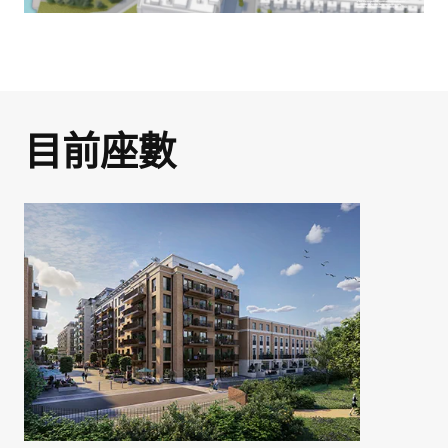
一起發掘你的房地產
潛力！
Portfolio 介紹了我們在倫敦、伯明翰和
英格蘭南部所建造的高品質住宅。如果你
正在考慮購買新房或投資房地產，我們希
我們的專業團隊提供全方位諮詢服務，確
目前座數
望這個系列對你有所幫助，並且鼓勵你進
保你的置業過程順利。今天請立即聯絡我
即將完成下載程序!
一步了解我們不同的發展項目。
們，讓我們一同了解你夢寐以求的房地
請填寫資料以下載 Bekerley Portfolio
產！
在下面輸入姓名和有效電子郵件即可下載
2024。
名字
*
項目相關資訊文件和指南。
名字
*
姓氏
*
姓名
*
姓氏
*
電郵
*
電郵
*