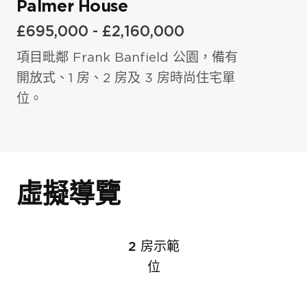
Palmer House
室內黃昏景色
£695,000 - £2,160,000
電話號碼
*
電話號碼
*
電郵
*
項目毗鄰 Frank Banfield 公園，備有
開放式、1 房、2 房及 3 房時尚住宅單
我有興趣投資英國地產.
我同意
隱私權政策
和
服務條款
.
位。
電話號碼
*
留言
留言
虛擬導覽
我同意
隱私權政策
和
服務條款.
2 房示範
位
我同意
隱私權政策
和
服務條款.