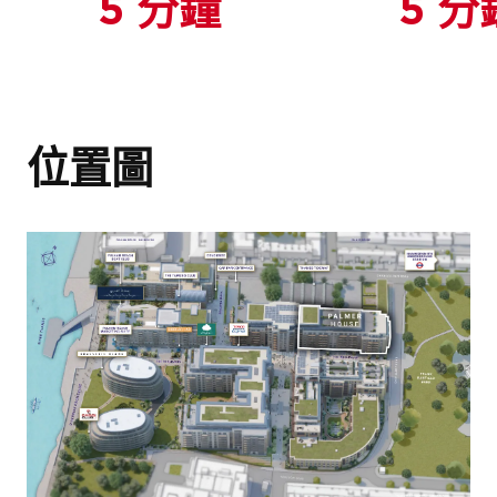
5 分鐘
5 分
位置圖
室內黎明景色
伯克利集團作品集
屢獲殊榮的開發項目指
南