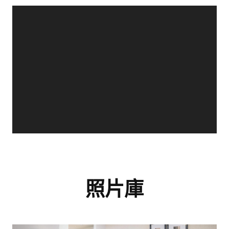
項目相關資訊文件和指南。
名字
*
姓氏
*
姓名
*
姓氏
*
電郵
*
電郵
*
電話號碼
*
電話號碼
*
電郵
*
我有興趣投資英國地產.
我同意
隱私權政策
和
服務條款
.
電話號碼
*
照片庫
留言