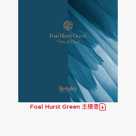
Foal Hurst Green 主樓書