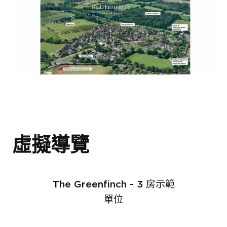
伯克利集團作品集
屢獲殊榮的開發項目指
南
一起發掘你的房地產
潛力！
Portfolio 介紹了我們在倫敦、伯明翰和
虛擬導覽
英格蘭南部所建造的高品質住宅。如果你
正在考慮購買新房或投資房地產，我們希
我們的專業團隊提供全方位諮詢服務，確
望這個系列對你有所幫助，並且鼓勵你進
保你的置業過程順利。今天請立即聯絡我
即將完成下載程序!
The Greenfinch - 3 房示範
一步了解我們不同的發展項目。
們，讓我們一同了解你夢寐以求的房地
單位
請填寫資料以下載 Bekerley Portfolio
產！
在下面輸入姓名和有效電子郵件即可下載
2024。
名字
*