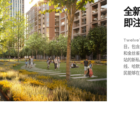
全
即
Twelv
目，包含
和金丝雀
站的新私
线、哈默
民能够在