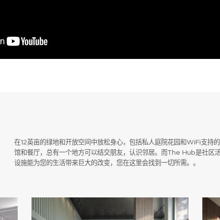
伯克利集团作品集
您的详细指南，介绍我们获奖的开发项目
的房产潜
名字
*
姓
即将完成！
这份作品集提供了我们在伦敦、伯明哈姆和英格兰南部建
新房或进行房地产投资，我们希望这份作品集对您有帮助
只需在下方输入您的姓名和有效邮箱地址，即可解锁该房产的完整
在12英亩的绿地和开放空间中放松身心，包括私人庭院花园和WiFi支持
文档及指南套装。
电子邮件
*
电
馆和餐厅，总有一个地方可以结交朋友，认识邻居。而The Hub是社区
务，确保房产收购
名字
*
姓
设施能为您的生活带来巨大的改变，您在这里会找到一切所需。。
探索您的理想房
全名
*
我想在英國購買房產。
電郵
*
電
電子郵件
*
留言