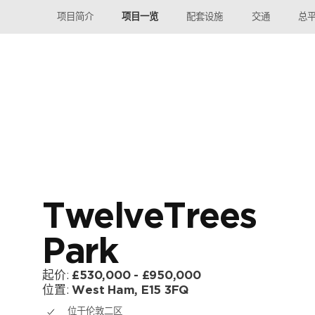
项目简介
项目一览
配套设施
交通
总
照片库
TwelveTrees
Park
外观 CGI
设施 CGI
起价:
£530,000 - £950,000
位置:
West Ham, E15 3FQ
位于伦敦二区