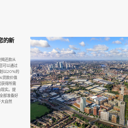
现您的新
按揭还款从
。您可以通过
r计划以20%的
%贷款价值
您获得所需
为现实。提
，全部准备好
于大自然