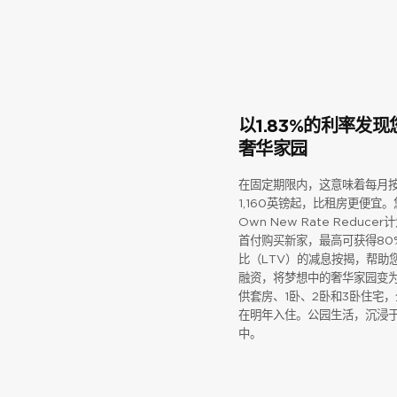
以1.83%的利率发
奢华家园
在固定期限内，这意味着每月
1,160英镑起，比租房更便宜
Own New Rate Reduce
首付购买新家，最高可获得80
比（LTV）的减息按揭，帮助
融资，将梦想中的奢华家园变
供套房、1卧、2卧和3卧住宅
在明年入住。公园生活，沉浸
中。