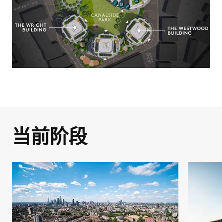
即将完成！
如果您正在考虑购买新房或进行房地产投
服务，确保房产收购过程顺畅无忧。立即
资，我们希望这份作品集对您有帮助，并
联系我们，让我们共同探索您的理想房
激发您了解我们广泛的开发项目的兴趣。
产！
只需在下方输入您的姓名和有效邮箱地
名字
*
址，即可解锁该房产的完整文档及指南套
名字
*
装。
姓氏
*
全名
*
姓氏
*
当前阶段
电子邮件
*
電子郵件
*
電郵
*
电话号码
电话号码
*
電話號碼
*
我想在英國購買房產。