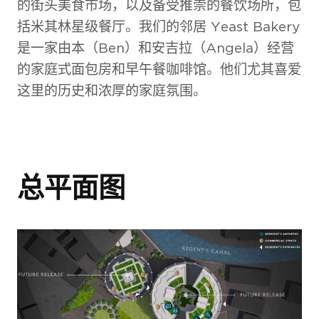
的街头美食市场，以及备受推崇的餐饮场所，包
括米其林星级餐厅。我们的邻居 Yeast Bakery
是一家由本（Ben）和安吉拉（Angela）经营
的家庭式面包房和早午餐咖啡馆。他们尤其喜爱
这里的历史和浓厚的家庭氛围。
伯克利集团作品集
总平面图
您的详细指南，介绍我
们获奖的开发项目
与我们一起探索您的
房产潜力！
这份作品集提供了我们在伦敦、伯明哈姆
高端室内（8）
和英格兰南部建造的高质量住宅的概览。
我们的专业团队致力于提供全方位的咨询