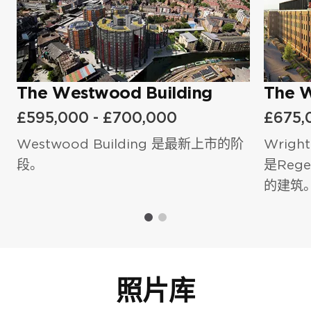
我同意
隱私權政策
和
服務條款
.
留言
留言
The Westwood Building
The W
我同意
隱私政策
和
服務條款。
£595,000 - £700,000
£675,
Westwood Building 是最新上市的阶
Wrigh
我同意
隱私權政策
和
服務條款.
段。
是Reg
的建筑
照片库