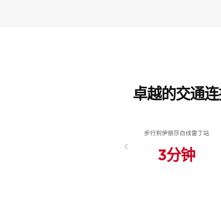
卓越的交通连
与我们一起探索您
力！
步行到伊丽莎白线雷丁站
3分钟
我们的专业团队致力于提供全方位的咨询服
过程顺畅无忧。立即联系我们，让我们共同
产！