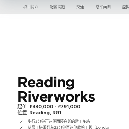
项目简介
配套设施
交通
总平面图
虚
Reading
Riverworks
起价:
£330,000 - £791,000
位置:
Reading, RG1
步行3分钟可达伊丽莎白线的雷丁车站
从雷丁搭乘列车23分钟直达伦敦帕丁顿（London