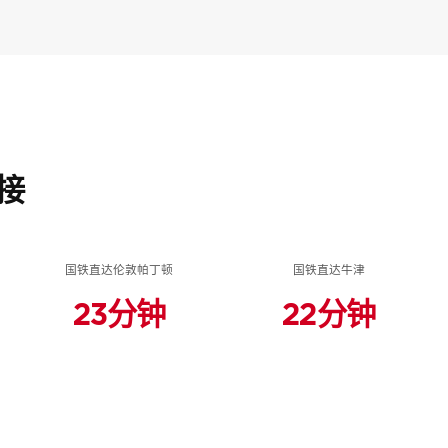
伯克利集团作品集
接
您的详细指南，介绍我们获奖的开发项目
的房产潜
名字
*
姓
这份作品集提供了我们在伦敦、伯明哈姆和英格兰南部建
新房或进行房地产投资，我们希望这份作品集对您有帮助
国铁直达伦敦帕丁顿
国铁直达牛津
23分钟
22分钟
电子邮件
*
电
务，确保房产收购
名字
*
姓
探索您的理想房
我想在英國購買房產。
電郵
*
電
留言