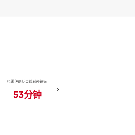
氏
*
造的高质量住宅的概览。如果您正在考虑购买
，并激发您了解我们广泛的开发项目的兴趣。
搭乘伊丽莎白线到邦德街
搭乘伊丽莎白线到金丝雀
码头
53分钟
67分钟
话号码
氏
*
話號碼
*