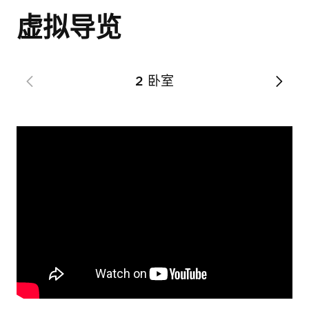
激发您了解我们广泛的开发项目的兴趣。
产！
虚拟导览
只需在下方输入您的姓名和有效邮箱地
名字
*
址，即可解锁该房产的完整文档及指南套
名字
*
装。
2 卧室
姓氏
*
全名
*
姓氏
*
电子邮件
*
電子郵件
*
電郵
*
电话号码
电话号码
*
電話號碼
*
我想在英國購買房產。
我同意
隱私權政策
和
服務條款
.
留言