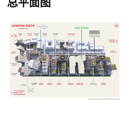
总平面图
伯克利集团作品集
您的详细指南，介绍我
们获奖的开发项目
与我们一起探索您的
3 卧室公寓
房产潜力！
这份作品集提供了我们在伦敦、伯明哈姆
和英格兰南部建造的高质量住宅的概览。
我们的专业团队致力于提供全方位的咨询
即将完成！
如果您正在考虑购买新房或进行房地产投
服务，确保房产收购过程顺畅无忧。立即
资，我们希望这份作品集对您有帮助，并
联系我们，让我们共同探索您的理想房