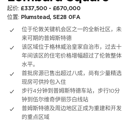
起价:
£337,500 - £670,000
位置:
Plumstead, SE28 0FA
位于伦敦关键机会区之一的全新社区，未
来可期的普姆斯特德
该区域位于格林威治皇家自治市，过去十
年间该区的住宅价格增幅超过了伦敦整体
水平。
首批房源已售出超过八成，尚有少量精选
现房可供拎包入住
步行4分钟到普姆斯特德车站，步行10分
照片库
钟到伍尔维奇伊丽莎白线站
普姆斯特德及周边地区正成为重建和开发
的重点区域