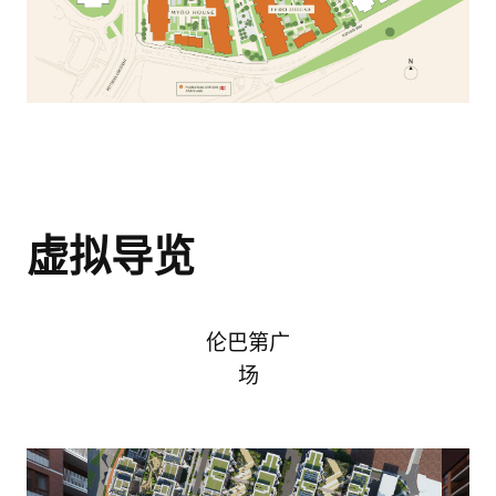
電郵
*
电话号码
电话号码
*
電話號碼
*
我想在英國購買房產。
我同意
隱私權政策
和
服務條款
.
留言
留言
虚拟导览
Rosa House
我同意
隱私政策
和
服務條款。
伦巴第广
场
我同意
隱私權政策
和
服務條款.