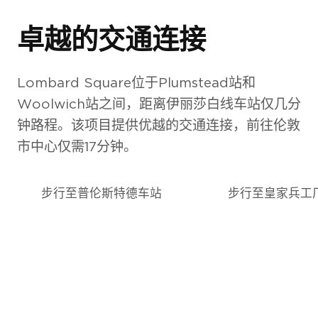
卓越的交通连接
Lombard Square位于Plumstead站和
Woolwich站之间，距离伊丽莎白线车站仅几分
花园广场
钟路程。该项目提供优越的交通连接，前往伦敦
市中心仅需17分钟。
步行至普伦斯特德车站
步行至皇家兵工
伯克利集团作品集
您的详细指南，介绍我
们获奖的开发项目