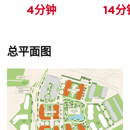
与我们一起探索您的
4分钟
14分
房产潜力！
这份作品集提供了我们在伦敦、伯明哈姆
和英格兰南部建造的高质量住宅的概览。
我们的专业团队致力于提供全方位的咨询
即将完成！
如果您正在考虑购买新房或进行房地产投
服务，确保房产收购过程顺畅无忧。立即
总平面图
资，我们希望这份作品集对您有帮助，并
联系我们，让我们共同探索您的理想房
激发您了解我们广泛的开发项目的兴趣。
产！
只需在下方输入您的姓名和有效邮箱地
名字
*
址，即可解锁该房产的完整文档及指南套
名字
*
装。
姓氏
*
全名
*
姓氏
*
电子邮件
*
電子郵件
*