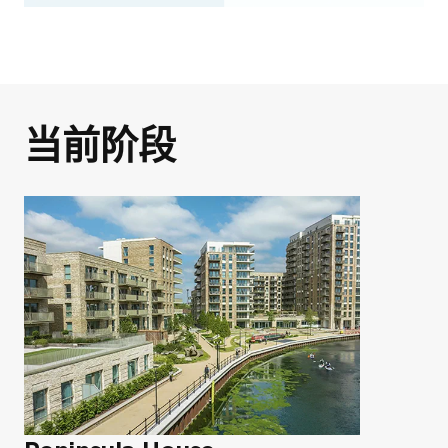
伯克利集团作品集
当前阶段
您的详细指南，介绍我
们获奖的开发项目
与我们一起探索您的
房产潜力！
这份作品集提供了我们在伦敦、伯明哈姆
和英格兰南部建造的高质量住宅的概览。
我们的专业团队致力于提供全方位的咨询
即将完成！
如果您正在考虑购买新房或进行房地产投
服务，确保房产收购过程顺畅无忧。立即
资，我们希望这份作品集对您有帮助，并
联系我们，让我们共同探索您的理想房
激发您了解我们广泛的开发项目的兴趣。
产！
只需在下方输入您的姓名和有效邮箱地
名字
*
址，即可解锁该房产的完整文档及指南套