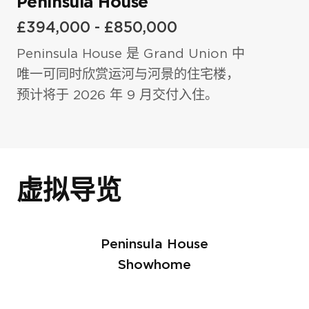
Peninsula House
名字
*
装。
£394,000 - £850,000
姓氏
*
Peninsula House 是 Grand Union 中
全名
*
唯一可同时欣赏运河与河景的住宅楼，
姓氏
*
预计将于 2026 年 9 月交付入住。
电子邮件
*
電子郵件
*
電郵
*
电话号码
电话号码
*
虚拟导览
電話號碼
*
我想在英國購買房產。
我同意
隱私權政策
和
服務條款
.
Peninsula House
留言
Showhome
留言