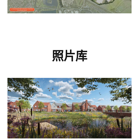
伯克利集团作品集
您的详细指南，介绍我
们获奖的开发项目
与我们一起探索您的
照片库
房产潜力！
这份作品集提供了我们在伦敦、伯明哈姆
和英格兰南部建造的高质量住宅的概览。
我们的专业团队致力于提供全方位的咨询
即将完成！
如果您正在考虑购买新房或进行房地产投
服务，确保房产收购过程顺畅无忧。立即
资，我们希望这份作品集对您有帮助，并
联系我们，让我们共同探索您的理想房
激发您了解我们广泛的开发项目的兴趣。
产！
只需在下方输入您的姓名和有效邮箱地
名字
*
址，即可解锁该房产的完整文档及指南套
名字
*
装。