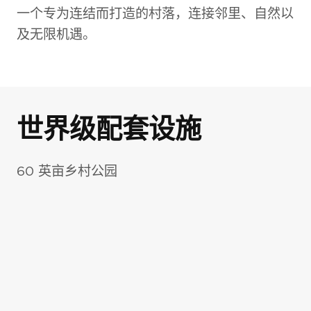
一个专为连结而打造的村落，连接邻里、自然以
及无限机遇。
世界级配套设施
照片库
60 英亩乡村公园
外观 CGI
室内 CGI