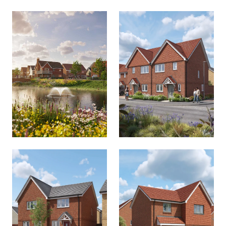
姓氏
*
室内 CGI
全名
*
姓氏
*
电子邮件
*
電子郵件
*
電郵
*
电话号码
电话号码
*
電話號碼
*
我想在英國購買房產。
我同意
隱私權政策
和
服務條款
.
留言
留言
我同意
隱私政策
和
服務條款。