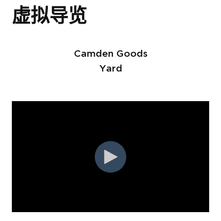
虚拟导览
电子邮件
*
電子郵件
*
電郵
*
Camden Goods
电话号码
Yard
电话号码
*
電話號碼
*
我想在英國購買房產。
我同意
隱私權政策
和
服務條款
.
留言
留言
我同意
隱私政策
和
服務條款。