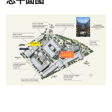
伯克利集团作品集
您的详细指南，介绍我
们获奖的开发项目
与我们一起探索您的
房产潜力！
这份作品集提供了我们在伦敦、伯明哈姆
和英格兰南部建造的高质量住宅的概览。
我们的专业团队致力于提供全方位的咨询
即将完成！
如果您正在考虑购买新房或进行房地产投
服务，确保房产收购过程顺畅无忧。立即
资，我们希望这份作品集对您有帮助，并
联系我们，让我们共同探索您的理想房
激发您了解我们广泛的开发项目的兴趣。
设施
产！
只需在下方输入您的姓名和有效邮箱地
名字
*
址，即可解锁该房产的完整文档及指南套
名字
*
装。
姓氏
*
全名
*
姓氏
*