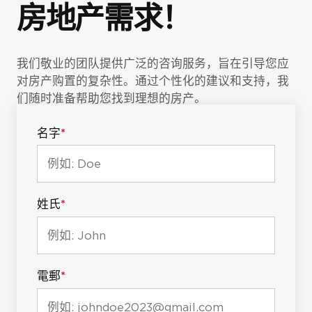
房地产需求！
姓氏
*
我们敬业的团队提供广泛的咨询服务，旨在引导您应
对房产购置的复杂性。通过个性化的建议和支持，我
電郵
*
们随时准备帮助您找到理想的房产。
名字
*
電話號碼
*
姓氏
*
留言
電郵
*