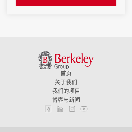
首页
关于我们
我们的项目
博客与新闻