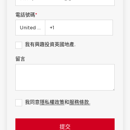
我同意
隱私權政策
和
服務條款.
電話號碼
*
我有興趣投資英國地產.
留言
我同意
隱私權政策
和
服務條款.