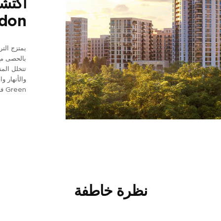
اكتشف
don
يمتزج التر
بالحصى مع 
تتخلل المن
Green في إنشاء مكان ينعم فيه الإنسان والطبيعة بالازدهار.
نظرة خاطفة