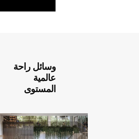
الخارجي
صور مُعدة بواسطة الكمبيوتر للتصميم الخارجي
‏‫وسائل راحة
اكتشف إمكانات عقارك 
عالمية
المستوى
يقدم فريقنا المتخصص خدمات استشارية شاملة 
سلسة في شراء العقارات. لا تتردد في التواصل مع
نساعدك في العثور على عقار أحلامك!