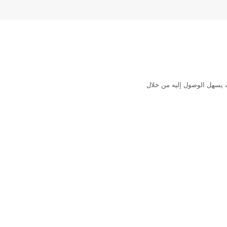
Bow  بموقع متميز في شرق London، حيث يسهل الوصول إليه من خلال